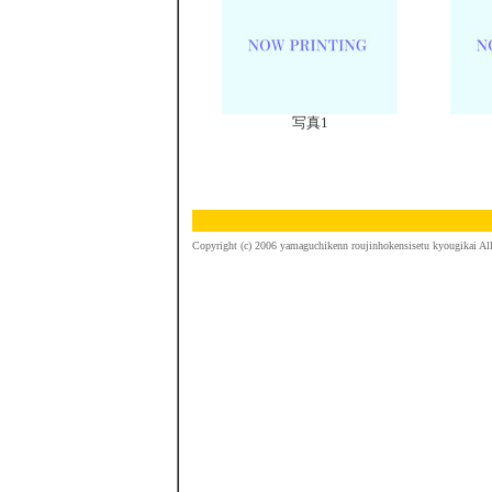
写真1
Copyright (c) 2006 yamaguchikenn roujinhokensisetu kyougikai All 