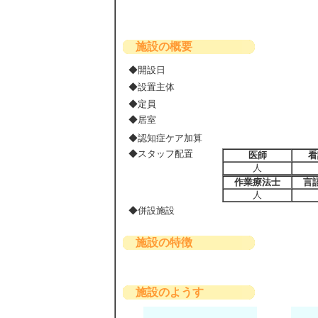
施設の概要
◆開設日
◆設置主体
◆定員
◆居室
◆認知症ケア加算
◆スタッフ配置
医師
看
人
作業療法士
言
人
◆併設施設
施設の特徴
施設のようす