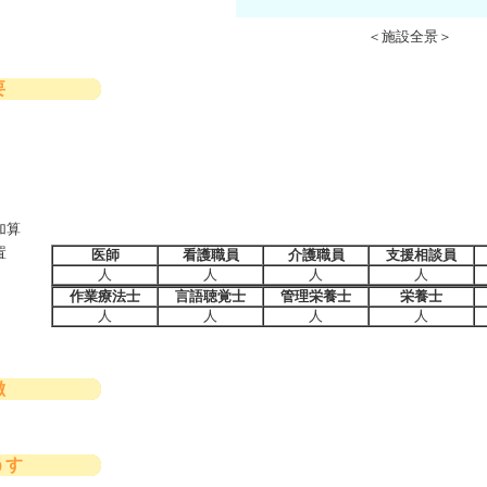
＜施設全景＞
要
加算
置
医師
看護職員
介護職員
支援相談員
人
人
人
人
作業療法士
言語聴覚士
管理栄養士
栄養士
人
人
人
人
徴
うす