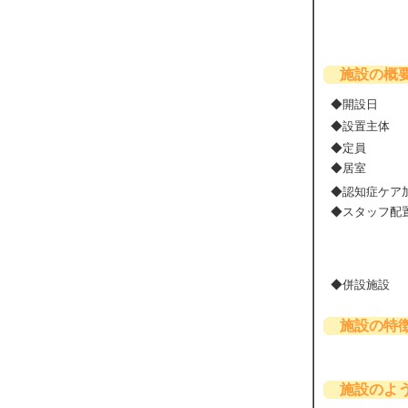
施設の概
◆開設日
◆設置主体
◆定員
◆居室
◆認知症ケア
◆スタッフ配
◆併設施設
施設の特
施設のよ